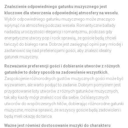
Znalezienie odpowiedniego gatunku muzycznego jest
kluczowe dla stworzenia odpowiedniej atmosfery na weselu.
Wybór odpowiedniego gatunku muzycznego może znacząco
wpłynąć na atmosferę podczas wesela. Romantyczne ballady
nadadzą uroczystości elegancji i romantyzmu, podczas gdy
energetyczne utwory pop i rock sprawią, że goście będą chcieli
tańczyć do białego rana. Dobrze jest zasięgnąć opinii pary młodej i
zastanowić się nad preferencjami gości, aby znaleźć idealny
gatunek muzyczny.
Rozważanie preferencji gości i dobieranie utworów z różnych
gatunków to dobry sposób na zadowolenie wszystkich.
Zaspokojenie różnorodnych gustów muzycznych gości może być
wyzwaniem, ale warto podjąć to zadanie. Dobrym pomysłem jest
przygotowanie listy utworów z różnych gatunków muzycznych,
tak aby każdy mógł znaleźć coś dla siebie. Od klasycznych
utworów do współczesnych hitów, dobierając różnorodne gatunki
muzyczne, można sprawić, że wszyscy goście będą zadowoleni i
będą mieli okazję do tańca.
Ważne jest również dostosowanie muzyki do charakteru