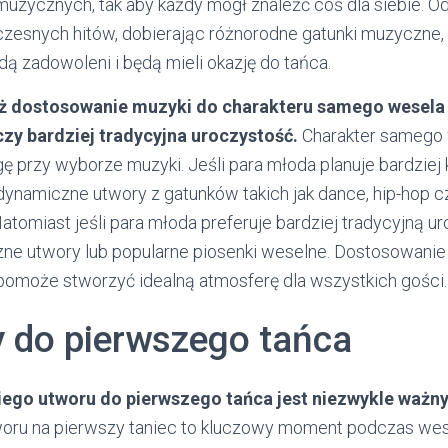
uzycznych, tak aby każdy mógł znaleźć coś dla siebie. O
esnych hitów, dobierając różnorodne gatunki muzyczne,
ą zadowoleni i będą mieli okazję do tańca.
ż dostosowanie muzyki do charakteru samego wesela -
zy bardziej tradycyjna uroczystość.
Charakter samego 
ę przy wyborze muzyki. Jeśli para młoda planuje bardziej
dynamiczne utwory z gatunków takich jak dance, hip-hop c
tomiast jeśli para młoda preferuje bardziej tradycyjną u
zne utwory lub popularne piosenki weselne. Dostosowanie
pomoże stworzyć idealną atmosferę dla wszystkich gości.
y do pierwszego tańca
go utworu do pierwszego tańca jest niezwykle ważny
oru na pierwszy taniec to kluczowy moment podczas wes