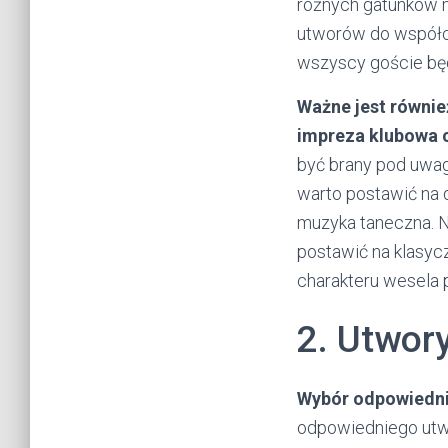
różnych gatunków m
utworów do współcz
wszyscy goście będ
Ważne jest równie
impreza klubowa c
być brany pod uwag
warto postawić na 
muzyka taneczna. Na
postawić na klasyc
charakteru wesela 
2. Utwor
Wybór odpowiednie
odpowiedniego utw