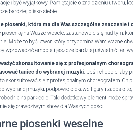
ję i być wyjątkowy. Pamiętajcie o znalezieniu utworu, któ
ze bardziej blisko siebie.
e piosenki, która ma dla Was szczególne znaczenie i
 piosenkę na Wasze wesele, zastanówcie się nad tym, któ
ie. Może to być utwór, który przypomina Wam ważne chwil
by wprowadzić emocje i jeszcze bardziej uświetnić ten 
ważyć skonsultowanie się z profesjonalnym choreogr
ować taniec do wybranej muzyki.
Jeśli chcecie, aby p
rto skonsultować się z profesjonalnym choreografem. O
o wybranej muzyki, podpowie ciekawe figury i zadba o to,
wobodnie na parkiecie. Taki dodatkowy element może spra
anie się prawdziwym show dla Waszych gości.
arne piosenki weselne