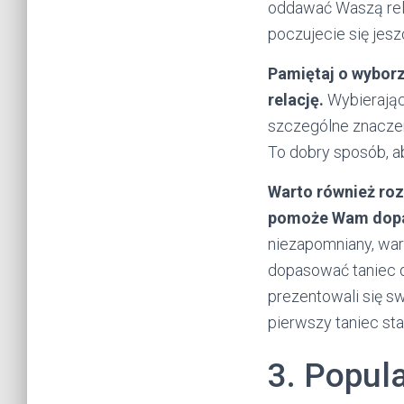
oddawać Waszą relac
poczujecie się jeszc
Pamiętaj o wyborz
relację.
Wybierając
szczególne znaczen
To dobry sposób, a
Warto również roz
pomoże Wam dopas
niezapomniany, wa
dopasować taniec d
prezentowali się s
pierwszy taniec st
3. Popul