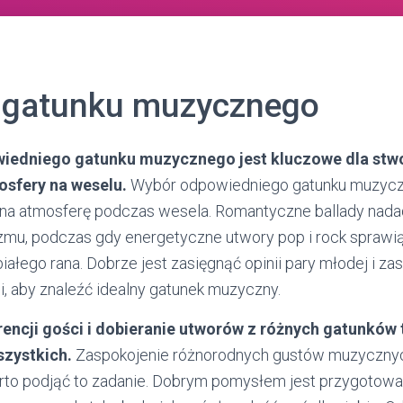
 gatunku muzycznego
wiedniego gatunku muzycznego jest kluczowe dla stw
sfery na weselu.
Wybór odpowiedniego gatunku muzyc
na atmosferę podczas wesela. Romantyczne ballady nada
yzmu, podczas gdy energetyczne utwory pop i rock sprawią
białego rana. Dobrze jest zasięgnąć opinii pary młodej i za
i, aby znaleźć idealny gatunek muzyczny.
encji gości i dobieranie utworów z różnych gatunków
szystkich.
Zaspokojenie różnorodnych gustów muzyczny
to podjąć to zadanie. Dobrym pomysłem jest przygotowan