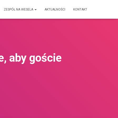
ZESPÓŁ NA WESELA
AKTUALNOŚCI
KONTAKT
, aby goście