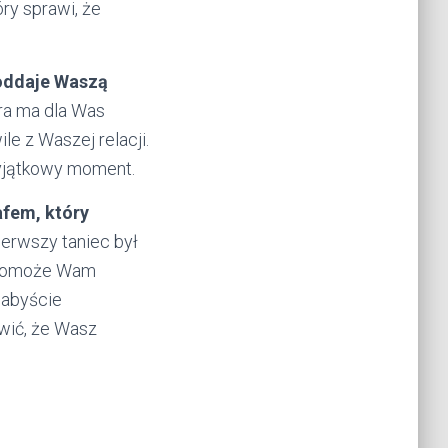
ry sprawi, że
 oddaje Waszą
ra ma dla Was
e z Waszej relacji.
wyjątkowy moment.
afem, który
ierwszy taniec był
n pomoże Wam
 abyście
wić, że Wasz