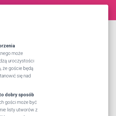
orzenia
znego może
dzą uroczystości
, że goście będą
stanowić się nad
 to dobry sposób
ch gości może być
ie listy utworów z