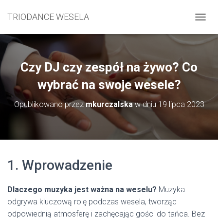
TRIODANCE WESELA
P
R
Z
E
Ł
Czy DJ czy zespół na żywo? Co
Ą
C
wybrać na swoje wesele?
Z
N
Opublikowano przez
mkurczalska
w dniu
19 lipca 2023
A
W
I
G
A
C
1. Wprowadzenie
J
Ę
Dlaczego muzyka jest ważna na weselu?
Muzyka
odgrywa kluczową rolę podczas wesela, tworząc
odpowiednią atmosferę i zachęcając gości do tańca. Bez