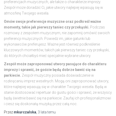
preferencjach muzycznych, ale także o charakterze imprezy.
Zespół może doradzić Ci, jakie utwory najlepiej wpasują się w
atmosferę Twojego wesela.
Omów swoje preferencje muzyczne oraz podkreśl ważne
momenty, takie jak pierwszy taniec czy przekąski.
Podczas
rozmowy z zespołem muzycznym, nie zapomnij omówić swoich
preferencji muzycznych. Powiedz im, jakie gatunki lub
wykonawców preferujesz. Ważne jest również podkreślenie
kluczowych momentów, takich jak pierwszy taniec czy przekąski,
do których chciałbyś mieć specjalnie wybrane utwory.
Zespół może zaproponować utwory pasujące do charakteru
imprezy i sprawić, że goście będą dobrze bawić się na
parkiecie.
Zespół muzyczny posiada doświadczenie w
rozkręcaniu imprez weselnych. Mogą oni zaproponować utwory,
które najlepiej wpasują się w charakter Twojego wesela. Będą w
stanie dostosować repertuar do gustu gości i sprawić, że wszyscy
będą świetnie bawić się na parkiecie. Zaufaj ich profesjonalizmowi
i ciesz się doskonałą muzyką przez całą noc.
Przez
mkurczalska
,
3 lata
temu