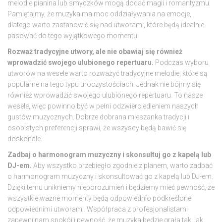
melodie pianina lub smyczków mogą dodać magii i romantyzmu.
Pamiętajmy, że muzyka ma moc oddziaływania na emocje,
dlatego warto zastanowić się nad utworami, które będą idealnie
pasować do tego wyjątkowego momentu.
Rozważ tradycyjne utwory, ale nie obawiaj się również
wprowadzić swojego ulubionego repertuaru.
Podczas wyboru
utworów na wesele warto rozważyć tradycyjne melodie, które są
popularne na tego typu uroczystościach. Jednak nie bójmy się
również wprowadzić swojego ulubionego repertuaru. To nasze
wesele, więc powinno być w pełni odzwierciedleniem naszych
gustów muzycznych. Dobrze dobrana mieszanka tradycji i
osobistych preferencji sprawi, że wszyscy będą bawić się
doskonale.
Zadbaj o harmonogram muzyczny i skonsultuj go z kapelą lub
DJ-em.
Aby wszystko przebiegło zgodnie z planem, warto zadbać
o harmonogram muzyczny i skonsultować go z kapelą lub DJ-em.
Dzięki temu unikniemy nieporozumień i będziemy mieć pewność, że
wszystkie ważne momenty będą odpowiednio podkreślone
odpowiednimi utworami. Współpraca z profesjonalistami
zapewni nam spokój i pewność, że muzyka będzie grała tak, jak