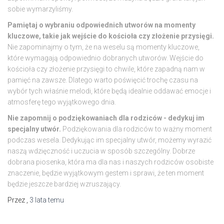
sobie wymarzyliśmy.
Pamiętaj o wybraniu odpowiednich utworów na momenty
kluczowe, takie jak wejście do kościoła czy złożenie przysięgi.
Nie zapominajmy o tym, że na weselu są momenty kluczowe,
które wymagają odpowiednio dobranych utworów. Wejście do
kościoła czy złożenie przysięgi to chwile, które zapadną nam w
pamięć na zawsze. Dlatego warto poświęcić trochę czasu na
wybór tych właśnie melodi, które będą idealnie oddawać emocje i
atmosferę tego wyjątkowego dnia.
Nie zapomnij o podziękowaniach dla rodziców - dedykuj im
specjalny utwór.
Podziękowania dla rodziców to ważny moment
podczas wesela. Dedykując im specjalny utwór, możemy wyrazić
naszą wdzięczność i uczucia w sposób szczególny. Dobrze
dobrana piosenka, która ma dla nas i naszych rodziców osobiste
znaczenie, będzie wyjątkowym gestem i sprawi, że ten moment
będzie jeszcze bardziej wzruszający.
Przez
,
3 lata
temu