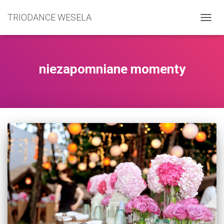
TRIODANCE WESELA
PRZE
NAWI
niezapomniane momenty